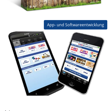
Online-Shop
Konzeptarbeit
Design
Verpackungsdesign
App- und Softwareentwicklung
Staedtler FIMO Kreativtipps
für Blue Monkey GmbH
STAEDTLER Mars Deutschland GmbH
Konzeptarbeit
Design
Programmierung
CMS