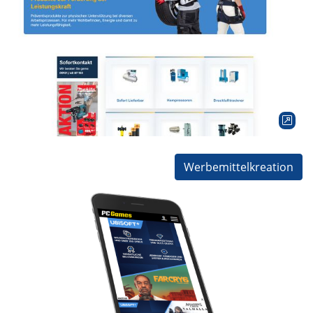
Relaunch Sude Industrietechnik
für Werkmeister Media GmbH
Relaunch eines Magento 2 Shop mittels Shopware 6
Konzeptarbeit
Programmierung
Shopsystem
Werbemittelkreation
animierter mobile Brandbooster "ubisoft+"
für Computec Media GmbH / WASD Media
GmbH