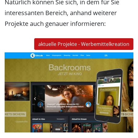
Natürlich können Sie sich, in dem für Sie
interessanten Bereich, anhand weiterer
Projekte auch genauer informieren:
aktuelle Projekte - Werbemittelkreation
Backrooms
Backrooms
animiertes responsive Sitebranding mit Video, sowie
mobile Brandbooster für verschiedenste
Vermarkterportale
Werbekampagne
Programmierung
Kino
Special Interest