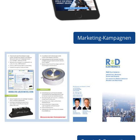
Ubisoft
Werbekampagne
Programmierung
Marketing-Kampagnen
R+D Kampagne
R+D Electronics
Werbekampagne
Online-Shop
Konzeptarbeit
Design
Programmierung
PR
Messestand-Design