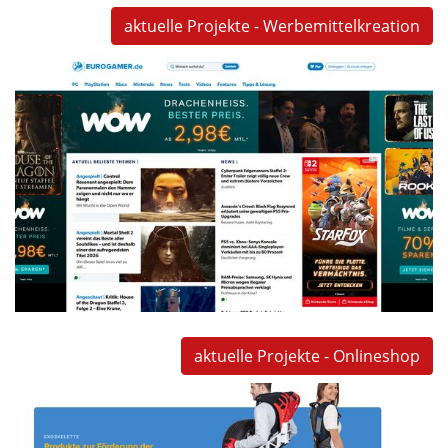
aktuelle Projekte - Werbemittelkreation
WOW Trade
WOW Trade
teilresponsive Sitebranding mit Video und Animationen
für Werkmeister & Company Portale
Werbekampagne
Programmierung
TV-Streaming
aktuelle Projekte - Onlineshop