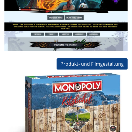
Inayah Game
Exogames
Konzeptarbeit
Design
Programmierung
CMS
Produkt- und Filmgestaltung
MONOPOLY Kitzbühel
für tiber Marketing UG
Winning Moves Deutschland / HASBRO Gaming