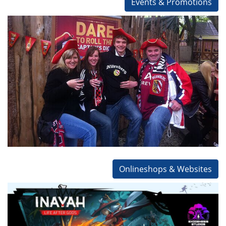
Events & Promotions
Promotions
Diageo / Jägermeister / Coke / PSD Bank u.a.
Konzeptarbeit
Eventmanagement
Kooperationen
Promotion
Onlineshops & Websites