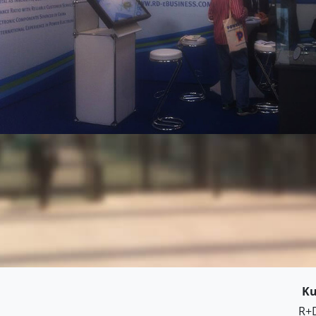
K
R+D