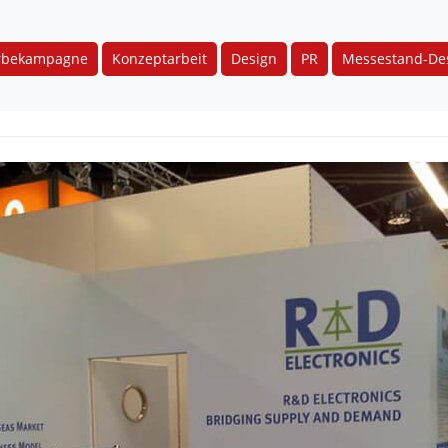
rbekampagne
Konzeptarbeit
Design
PR
Messestand-De