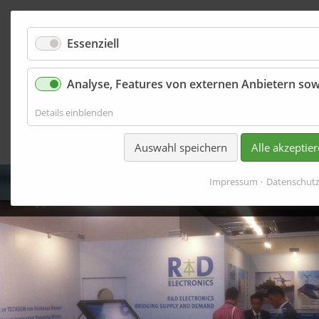
Essenziell
Analyse, Features von externen Anbietern sow
Events & Pr
für
Details einblenden
Analyse,
Features
Auswahl speichern
Alle akzeptie
von
externen
Anbietern
Impressum
Datenschut
sowie
Basisfunktionen
der
Website