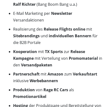
Ralf Richter
(Bang Boom Bang u.a.)
E-Mail Marketing per
Newsletter
Versandaktionen
Realisierung des
Release Flights online
mit
Sitebrandings
und
individuellen Bannern
für
die B2B Portale
Kooperation
mit
TX Sports
zur
Release
Kampagne
mit Verteilung von
Promomaterial
in
den
Versandpaketen
Partnerschaft
mit
Amazon
zum
Verkaufstart
inklusive
Werbebannern
Produktion
von
Rage RC Cars
als
Promotionartikel
Hosting
der Produktpage und Bereitstellung von