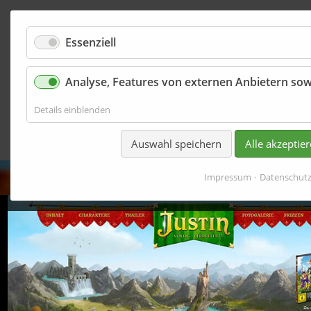
Essenziell
Analyse, Features von externen Anbietern sow
Onlineshops
für
Details einblenden
Analyse,
Features
Auswahl speichern
Alle akzeptie
von
externen
Anbietern
Impressum
Datenschut
sowie
Basisfunktionen
der
Website