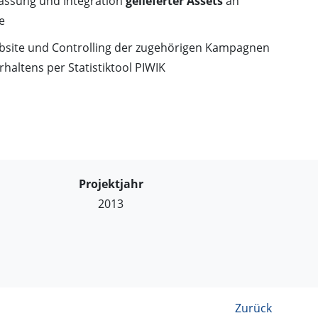
ssung und Integration
gelieferter Assets
an
e
bsite und Controlling der zugehörigen Kampagnen
haltens per Statistiktool PIWIK
Projektjahr
2013
Zurück