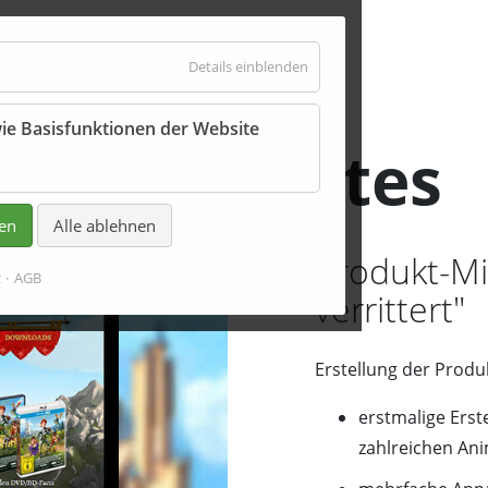
für
Details einblenden
Essenziell
ie Basisfunktionen der Website
 und Websites
ren
Alle ablehnen
Produkt-Mic
z
AGB
verrittert"
Erstellung der Prod
erstmalige Ers
zahlreichen An