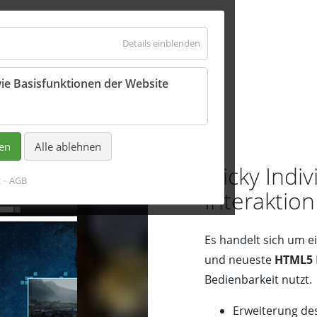
für
Details einblenden
Essenziell
ie Basisfunktionen der Website
kreation
ren
Alle ablehnen
sticky Indi
z
AGB
Interaktio
Es handelt sich um e
und neueste
HTML5
Bedienbarkeit nutzt.
Erweiterung de