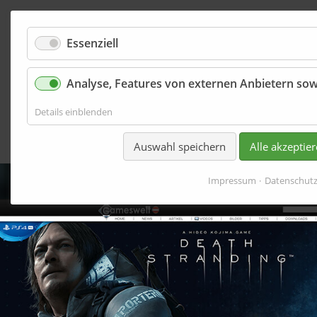
Essenziell
Analyse, Features von externen Anbietern sow
Werbemittel
für
Details einblenden
Analyse,
Features
Auswahl speichern
Alle akzeptie
von
externen
Anbietern
Impressum
Datenschut
sowie
Basisfunktionen
der
Website