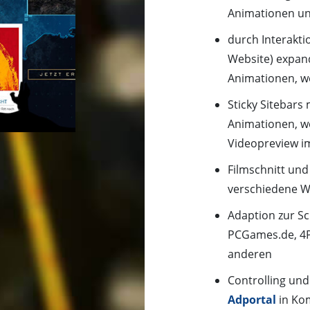
Animationen und
durch Interakt
Website) expand
Animationen, w
Sticky Sitebars
Animationen, we
Videopreview i
Filmschnitt un
verschiedene W
Adaption zur Sc
PCGames.de, 4P
anderen
Controlling und
Adportal
in Ko