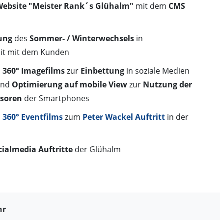
ebsite "Meister Rank´s Glühalm"
mit dem
CMS
ung
des
Sommer- / Winterwechsels
in
t mit dem Kunden
s
360° Imagefilms
zur
Einbettung
in soziale Medien
nd
Optimierung auf mobile View
zur
Nutzung der
soren
der Smartphones
s
360° Eventfilms
zum
Peter Wackel Auftritt
in der
cialmedia Auftritte
der Glühalm
hr