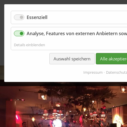
Essenziell
Analyse, Features von externen Anbietern sow
Produkt- und
für
Details einblenden
Analyse,
Features
Auswahl speichern
Alle akzeptie
von
externen
Anbietern
Impressum
Datenschut
sowie
Basisfunktionen
der
Website