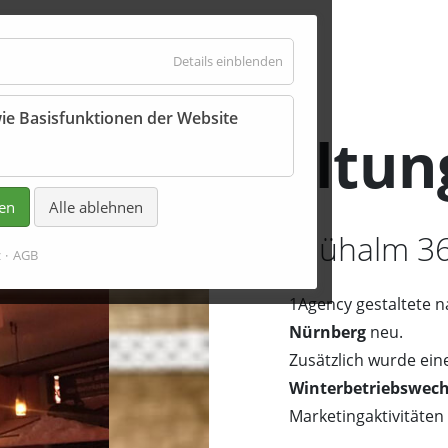
für
Details einblenden
Essenziell
ie Basisfunktionen der Website
 Filmgestaltun
ren
Alle ablehnen
Glühalm 36
z
AGB
1Agency gestaltete 
Nürnberg
neu.
Zusätzlich wurde ei
Winterbetriebswech
Marketingaktivitäten r