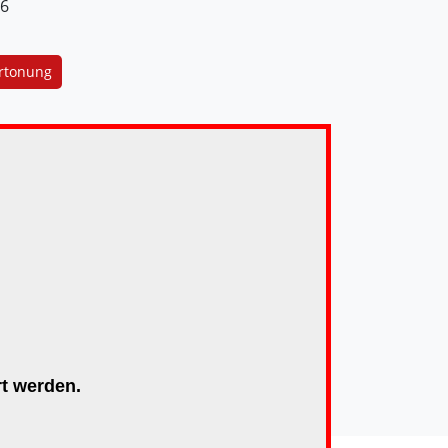
16
rtonung