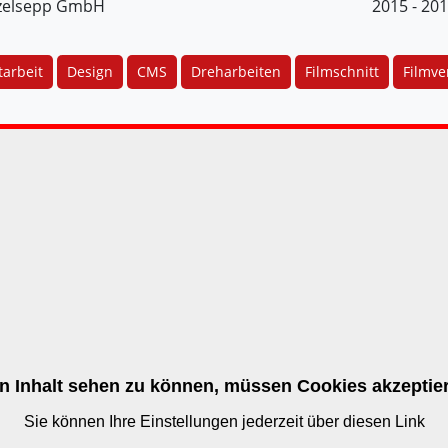
zelsepp GmbH
2015 - 20
arbeit
Design
CMS
Dreharbeiten
Filmschnitt
Filmve