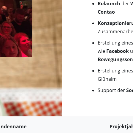
Relaunch
der
W
Contao
Konzeptionier
Zusammenarbei
Erstellung eine
wie
Facebook
u
Bewegungssen
Erstellung eine
Glühalm
Support der
So
undenname
Projektja