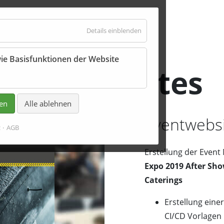
für
Details einblenden
Essenziell
ie Basisfunktionen der Website
 und Websites
ren
Alle ablehnen
Eventwebsi
z
AGB
Erstellung der Even
Expo 2019 After Sh
Caterings
Erstellung eine
CI/CD Vorlagen