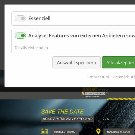
Essenziell
Analyse, Features von externen Anbietern sow
Onlineshops
für
Details einblenden
Analyse,
Features
Auswahl speichern
Alle akzeptie
von
externen
Anbietern
Impressum
Datenschut
sowie
Basisfunktionen
der
Website