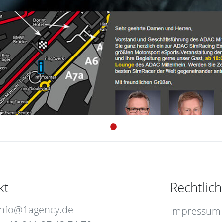
kt
Rechtlic
info@1agency.de
Impressum